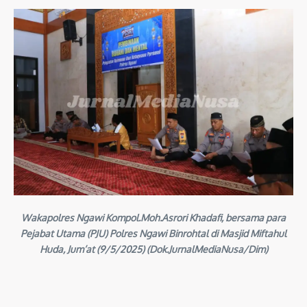
Wakapolres Ngawi Kompol.Moh.Asrori Khadafi, bersama para
Pejabat Utama (PJU) Polres Ngawi Binrohtal di Masjid Miftahul
Huda, Jum’at (9/5/2025) (Dok.JurnalMediaNusa/Dim)