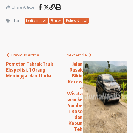
Share Article
Tag:
berita ngawi
Bimtek
Polres Ngawi
Previous Article
Next Article
Pemotor Tabrak Truk
Jalan
Ekspedisi, 1 Orang
Rusak
Meninggal dan 1 Luka
Bikin
Kecew
a
Wisata
wan ke
Sumbe
r Koso
dan
Kebun
Teh