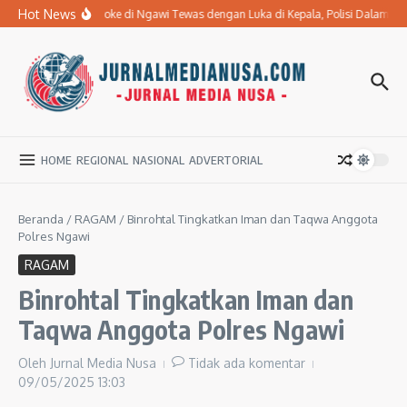
Lewati ke konten
Hot News
Ibu Penderita Stroke di Ngawi Tewas dengan Luka di Kepala, Polisi Dalami 
HOME
REGIONAL
NASIONAL
ADVERTORIAL
Beranda
/
RAGAM
/
Binrohtal Tingkatkan Iman dan Taqwa Anggota
Polres Ngawi
RAGAM
Binrohtal Tingkatkan Iman dan
Taqwa Anggota Polres Ngawi
Oleh
Jurnal Media Nusa
Tidak ada komentar
09/05/2025
13:03