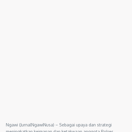
Ngawi (JurnalNgawiNusa) – Sebagai upaya dan strategi
meningkatkan keimanan dan ketakwaan anggota Polres