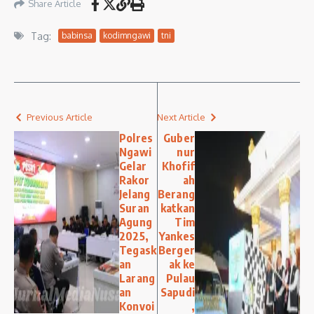
Share Article
Tag:
babinsa
kodimngawi
tni
Previous Article
Next Article
Polres
Guber
Ngawi
nur
Gelar
Khofif
Rakor
ah
Jelang
Berang
Suran
katkan
Agung
Tim
2025,
Yankes
Tegask
Berger
an
ak ke
Larang
Pulau
an
Sapudi
Konvoi
,