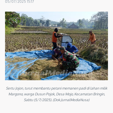
05/07/2025
15:17
Sertu Jojon, turut membantu petani memanen padi di lahan milik
Margono, warga Dusun Pojok, Desa Mojo, Kecamatan Bringin,
Sabtu (5/7/2025). (Dok.JurnalMediaNusa)