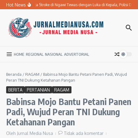
Lewati ke konten
Hot News
Ibu Penderita Stroke di Ngawi Tewas dengan Luka di Kepala, Polisi Da
HOME
REGIONAL
NASIONAL
ADVERTORIAL
Beranda
/
RAGAM
/
Babinsa Mojo Bantu Petani Panen Padi, Wujud
Peran TNI Dukung Ketahanan Pangan
BERITA
PERTANIAN
RAGAM
Babinsa Mojo Bantu Petani Panen
Padi, Wujud Peran TNI Dukung
Ketahanan Pangan
Oleh
Jurnal Media Nusa
Tidak ada komentar