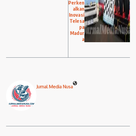
Perken
alkan
Inovasi
Telesa
pa
Madur
a
Jurnal Media Nusa