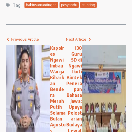
Tag:
babinsamantingan
posyandu
stunting
Previous Article
Next Article
Kapolr
130
es
Guru
Ngawi
SD di
Imbau
Ngawi
Warga
Ikuti
Kibark
Bimtek
an
Penera
Bende
pan
ra
Bahasa
Merah
Jawa:
Putih
Upaya
Selama
Pelest
Bulan
arian
Agustu
Budaya
s
Lewat