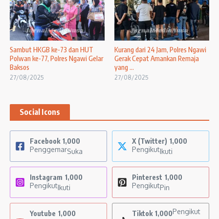
Sambut HKGB ke-73 dan HUT
Kurang dari 24 Jam, Polres Ngawi
Polwan ke-77, Polres Ngawi Gelar
Gerak Cepat Amankan Remaja
Baksos
yang ...
27/08/2025
27/08/2025
Social Icons
Facebook
1,000
X (Twitter)
1,000
Penggemar
Pengikut
Suka
Ikuti
Instagram
1,000
Pinterest
1,000
Pengikut
Pengikut
Ikuti
Pin
Pengikut
Youtube
1,000
Tiktok
1,000