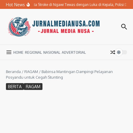
Lewati ke konten
Hot News
Ibu Penderita Stroke di Ngawi Tewas dengan Luka di Kepala, Polisi Da
HOME
REGIONAL
NASIONAL
ADVERTORIAL
Beranda
/
RAGAM
/
Babinsa Mantingan Dampingi Pelayanan
Posyandu untuk Cegah Stunting
BERITA
RAGAM