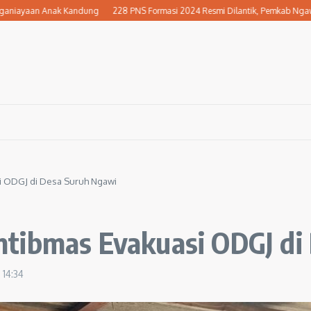
an Anak Kandung
228 PNS Formasi 2024 Resmi Dilantik, Pemkab Ngawi Perkuat
i ODGJ di Desa Suruh Ngawi
tibmas Evakuasi ODGJ di
5
14:34