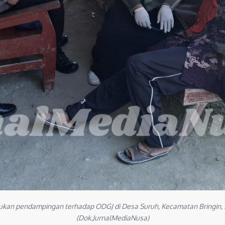
kan pendampingan terhadap ODGJ di Desa Suruh, Kecamatan Bringin, N
(Dok.JurnalMediaNusa)