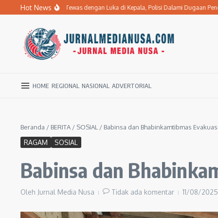
Lewati ke konten
Hot News
Stroke di Ngawi Tewas dengan Luka di Kepala, Polisi Dalami Dugaan Penganiaya
HOME
REGIONAL
NASIONAL
ADVERTORIAL
Beranda
/
BERITA
/
SOSIAL
/
Babinsa dan Bhabinkamtibmas Evakuas
RAGAM
SOSIAL
Babinsa dan Bhabinkam
Oleh
Jurnal Media Nusa
Tidak ada komentar
11/08/202