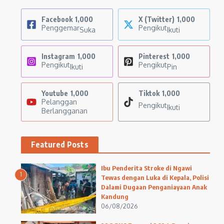
Facebook
1,000
X (Twitter)
1,000
Penggemar
Pengikut
Suka
Ikuti
Instagram
1,000
Pinterest
1,000
Pengikut
Pengikut
Ikuti
Pin
Youtube
1,000
Tiktok
1,000
Pelanggan
Pengikut
Ikuti
Berlangganan
Featured Posts
Ibu Penderita Stroke di Ngawi
1
Tewas dengan Luka di Kepala, Polisi
Dalami Dugaan Penganiayaan Anak
Kandung
06/08/2026