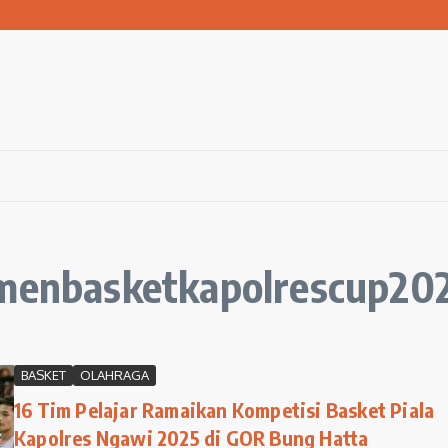
san Warga Terdampak Kekeringan
1 Ngawi Gelar Seminar Golden Parenting
 Hingga 3 Kilometer Setiap Hari
amenbasketkapolrescup20
BASKET
OLAHRAGA
16 Tim Pelajar Ramaikan Kompetisi Basket Piala
Kapolres Ngawi 2025 di GOR Bung Hatta