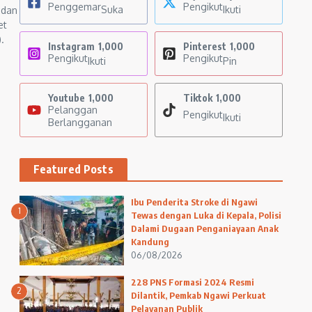
Penggemar
Pengikut
Suka
Ikuti
 dan
et
.
Instagram
1,000
Pinterest
1,000
Pengikut
Pengikut
Ikuti
Pin
Youtube
1,000
Tiktok
1,000
Pelanggan
Pengikut
Ikuti
Berlangganan
Featured Posts
Ibu Penderita Stroke di Ngawi
1
Tewas dengan Luka di Kepala, Polisi
Dalami Dugaan Penganiayaan Anak
Kandung
06/08/2026
228 PNS Formasi 2024 Resmi
2
Dilantik, Pemkab Ngawi Perkuat
Pelayanan Publik