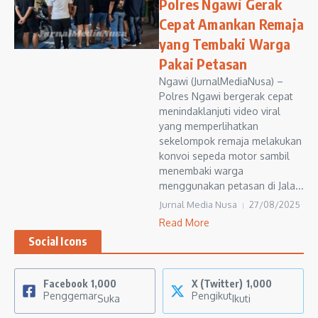
Polres Ngawi Gerak
Cepat Amankan Remaja
yang Tembaki Warga
Pakai Petasan
Ngawi (JurnalMediaNusa) –
Polres Ngawi bergerak cepat
menindaklanjuti video viral
yang memperlihatkan
sekelompok remaja melakukan
konvoi sepeda motor sambil
menembaki warga
menggunakan petasan di Jala...
Jurnal Media Nusa
27/08/2025
Read More
Social Icons
Facebook
1,000
X (Twitter)
1,000
Penggemar
Pengikut
Suka
Ikuti