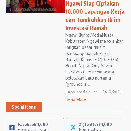
Ngawi Siap Ciptakan
10.000 Lapangan Kerja
dan Tumbuhkan Iklim
Investasi Ramah
Ngawi (JurnalMediaNusa) –
Kabupaten Ngawi menorehkan
langkah besar dalam
pembangunan ekonomi
daerah. Kamis (30/10/2025),
Bupati Ngawi Ony Anwar
Harsono memimpin acara
peletakan batu pertama
(groundbre...
Jurnal Media Nusa
31/10/2025
Read More
Social Icons
Facebook
1,000
X (Twitter)
1,000
Penggemar
Pengikut
Suka
Ikuti