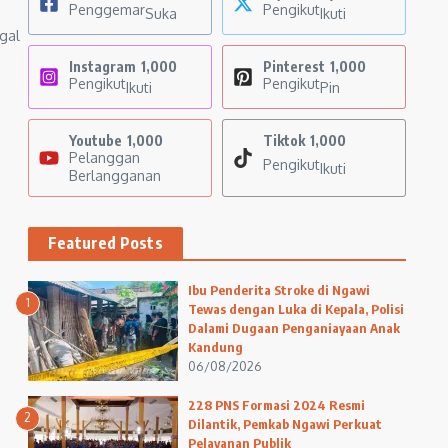
Penggemar
Pengikut
Suka
Ikuti
gal
Instagram
1,000
Pinterest
1,000
Pengikut
Pengikut
Ikuti
Pin
Youtube
1,000
Tiktok
1,000
Pelanggan
Pengikut
Ikuti
Berlangganan
Featured Posts
Ibu Penderita Stroke di Ngawi
1
Tewas dengan Luka di Kepala, Polisi
Dalami Dugaan Penganiayaan Anak
Kandung
06/08/2026
228 PNS Formasi 2024 Resmi
2
Dilantik, Pemkab Ngawi Perkuat
Pelayanan Publik