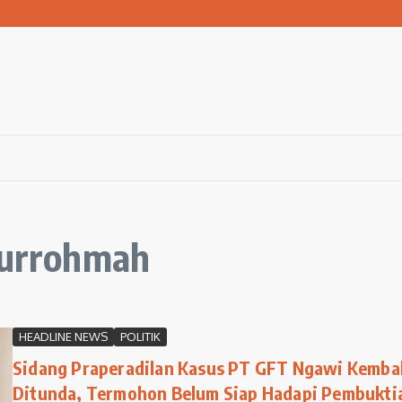
san Warga Terdampak Kekeringan
1 Ngawi Gelar Seminar Golden Parenting
 Hingga 3 Kilometer Setiap Hari
aturrohmah
HEADLINE NEWS
POLITIK
Sidang Praperadilan Kasus PT GFT Ngawi Kembal
Ditunda, Termohon Belum Siap Hadapi Pembukti