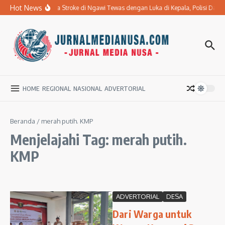
Lewati ke konten
Hot News
Ibu Penderita Stroke di Ngawi Tewas dengan Luka di Kepala, Polisi Da
HOME
REGIONAL
NASIONAL
ADVERTORIAL
Beranda
/
merah putih. KMP
Menjelajahi Tag: merah putih.
KMP
ADVERTORIAL
DESA
Dari Warga untuk