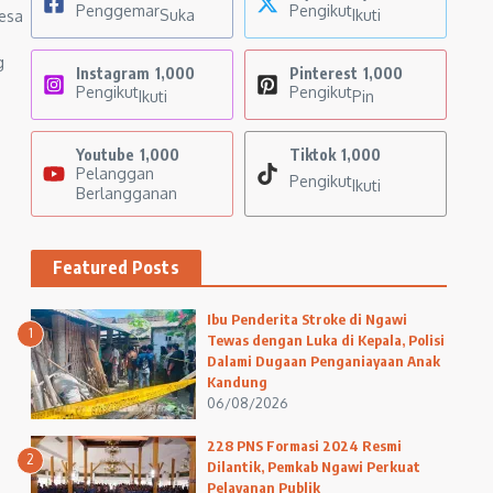
Penggemar
Pengikut
Suka
Ikuti
esa
g
Instagram
1,000
Pinterest
1,000
Pengikut
Pengikut
Ikuti
Pin
Youtube
1,000
Tiktok
1,000
Pelanggan
Pengikut
Ikuti
Berlangganan
Featured Posts
Ibu Penderita Stroke di Ngawi
1
Tewas dengan Luka di Kepala, Polisi
Dalami Dugaan Penganiayaan Anak
Kandung
06/08/2026
228 PNS Formasi 2024 Resmi
2
Dilantik, Pemkab Ngawi Perkuat
Pelayanan Publik