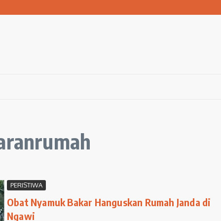
san Warga Terdampak Kekeringan
1 Ngawi Gelar Seminar Golden Parenting
 Hingga 3 Kilometer Setiap Hari
karanrumah
PERISTIWA
Obat Nyamuk Bakar Hanguskan Rumah Janda di
Ngawi