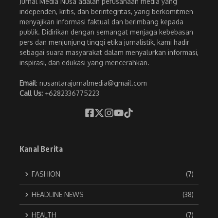
Jurnal Media Nusa adalah perusahaan media yang
independen, kritis, dan berintegritas, yang berkomitmen
menyajikan informasi faktual dan berimbang kepada
publik. Didirikan dengan semangat menjaga kebebasan
pers dan menjunjung tinggi etika jurnalistik, kami hadir
sebagai suara masyarakat dalam menyalurkan informasi,
inspirasi, dan edukasi yang mencerahkan.
Email
: nusantarajurnalmedia@gmail.com
Call Us:
+6282336775223
Kanal Berita
FASHION
(7)
HEADLINE NEWS
(38)
HEALTH
(7)