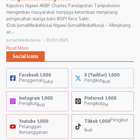
Kapolres Ngawi AKBP Charles Pandapotan Tampubolon
mengimbau masyarakat menjaga ketertiban menjelang
pengesahan warga baru IKSPI Kera Sakti.
(Dok.JurnalMediaNusa) Ngawi (JurnalMediaNusa) – Menjelang
ac...
Jurnal Media Nusa
30/07/2025
Read More
Social Icons
Facebook
1,000
X (Twitter)
1,000
Penggemar
Pengikut
Suka
Ikuti
Instagram
1,000
Pinterest
1,000
Pengikut
Pengikut
Ikuti
Pin
Pengikut
Youtube
1,000
Tiktok
1,000
Pelanggan
Ikuti
Berlangganan