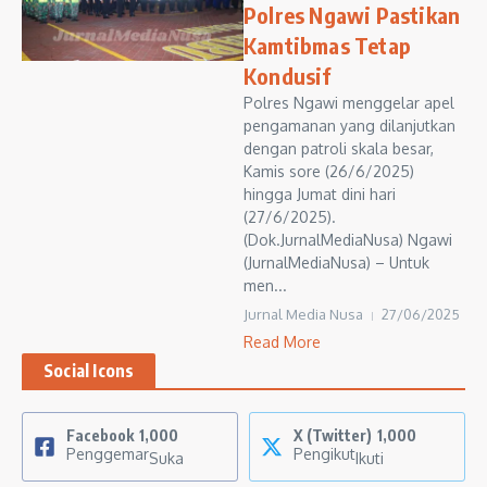
Polres Ngawi Pastikan
Kamtibmas Tetap
Kondusif
Polres Ngawi menggelar apel
pengamanan yang dilanjutkan
dengan patroli skala besar,
Kamis sore (26/6/2025)
hingga Jumat dini hari
(27/6/2025).
(Dok.JurnalMediaNusa) Ngawi
(JurnalMediaNusa) – Untuk
men...
Jurnal Media Nusa
27/06/2025
Read More
Social Icons
Facebook
1,000
X (Twitter)
1,000
Penggemar
Pengikut
Suka
Ikuti