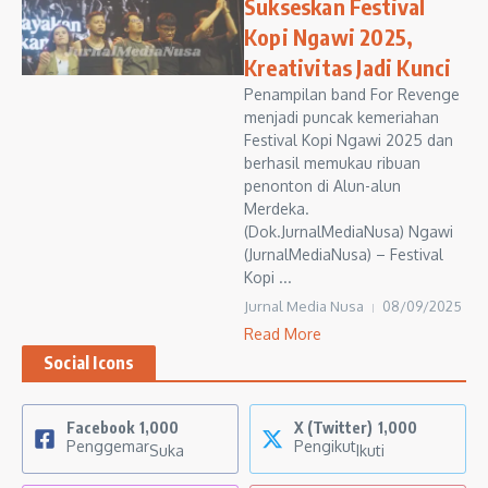
Sukseskan Festival
Kopi Ngawi 2025,
Kreativitas Jadi Kunci
Penampilan band For Revenge
menjadi puncak kemeriahan
Festival Kopi Ngawi 2025 dan
berhasil memukau ribuan
penonton di Alun-alun
Merdeka.
(Dok.JurnalMediaNusa) Ngawi
(JurnalMediaNusa) – Festival
Kopi ...
Jurnal Media Nusa
08/09/2025
Read More
Social Icons
Facebook
1,000
X (Twitter)
1,000
Penggemar
Pengikut
Suka
Ikuti