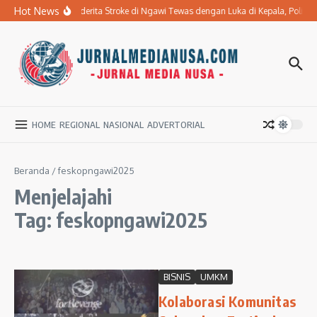
Lewati ke konten
Hot News
Ibu Penderita Stroke di Ngawi Tewas dengan Luka di Kepala, Polis
HOME
REGIONAL
NASIONAL
ADVERTORIAL
Beranda
/
feskopngawi2025
Menjelajahi
Tag: feskopngawi2025
BISNIS
UMKM
Kolaborasi Komunitas