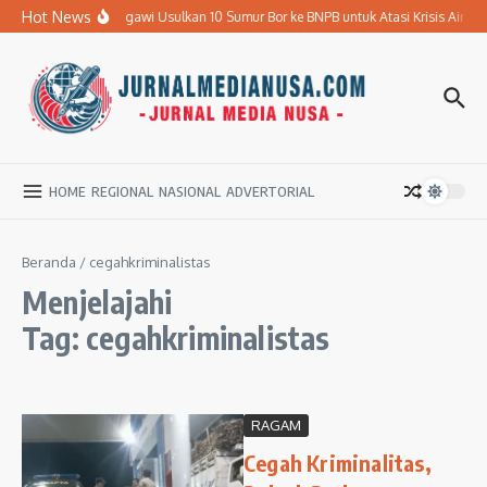
Lewati ke konten
Hot News
Pemkab Ngawi Usulkan 10 Sumur Bor ke BNPB untuk Atasi Krisis Air Bers
HOME
REGIONAL
NASIONAL
ADVERTORIAL
Beranda
/
cegahkriminalistas
Menjelajahi
Tag: cegahkriminalistas
RAGAM
Cegah Kriminalitas,