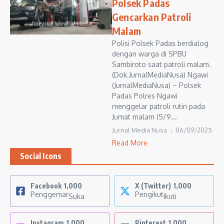
Polsek Padas
Gencarkan Patroli
Malam
Polisi Polsek Padas berdialog
dengan warga di SPBU
Sambiroto saat patroli malam.
(Dok.JurnalMediaNusa) Ngawi
(JurnalMediaNusa) – Polsek
Padas Polres Ngawi
menggelar patroli rutin pada
Jumat malam (5/9...
Jurnal Media Nusa
06/09/2025
Read More
Social Icons
Facebook
1,000
X (Twitter)
1,000
Penggemar
Pengikut
Suka
Ikuti
Instagram
1,000
Pinterest
1,000