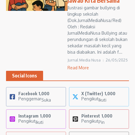
Jawab Kita Bersama
Ilustrasi gambar bullying di
lingkup sekolah
(Dok.JurnalMediaNusa/Red)
Oleh : Redaksi
JurnalMediaNusa Bullying atau
perundungan di sekolah bukan
sekadar masalah kecil yang
bisa diabaikan. Ini adalah f...
Jurnal Media Nusa
26/05/2025
Read More
Social Icons
Facebook
1,000
X (Twitter)
1,000
Penggemar
Pengikut
Suka
Ikuti
Instagram
1,000
Pinterest
1,000
Pengikut
Pengikut
Ikuti
Pin