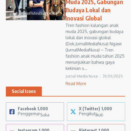
Muda 2025, Gabungan
Budaya Lokal dan
Inovasi Global
Tren fashion kalangan anak
muda 2025, gabungan budaya
lokal dan inovasi global
(Dok.JurnalMediaNusa) Ngawi
(JurnalMediaNusa) – Tren
fashion anak muda tahun 2025
menunjukkan bahwa gaya
kekinian s...
Jurnal Media Nusa
31/05/2025
Read More
Social Icons
Facebook
1,000
X (Twitter)
1,000
Penggemar
Pengikut
Suka
Ikuti
Instagram
1,000
Pinterest
1,000