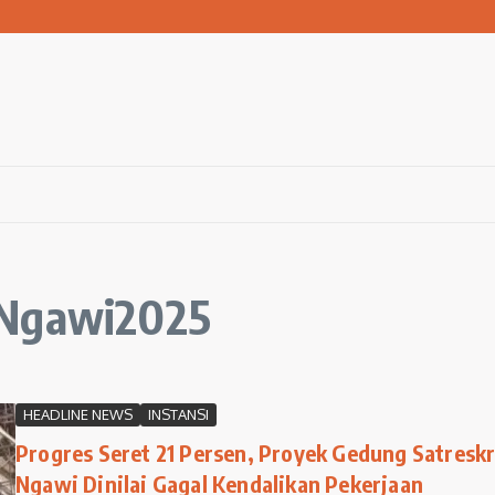
san Warga Terdampak Kekeringan
1 Ngawi Gelar Seminar Golden Parenting
 Hingga 3 Kilometer Setiap Hari
DNgawi2025
HEADLINE NEWS
INSTANSI
Progres Seret 21 Persen, Proyek Gedung Satresk
Ngawi Dinilai Gagal Kendalikan Pekerjaan