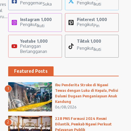
Penggemar
Pengikut
Suka
Ikuti
res
al
ru...
Instagram
1,000
Pinterest
1,000
Pengikut
Pengikut
Ikuti
Pin
Youtube
1,000
Tiktok
1,000
Pelanggan
Pengikut
Ikuti
Berlangganan
Featured Posts
Ibu Penderita Stroke di Ngawi
1
Tewas dengan Luka di Kepala, Polisi
Dalami Dugaan Penganiayaan Anak
Kandung
06/08/2026
228 PNS Formasi 2024 Resmi
2
Dilantik, Pemkab Ngawi Perkuat
Pelayanan Publik